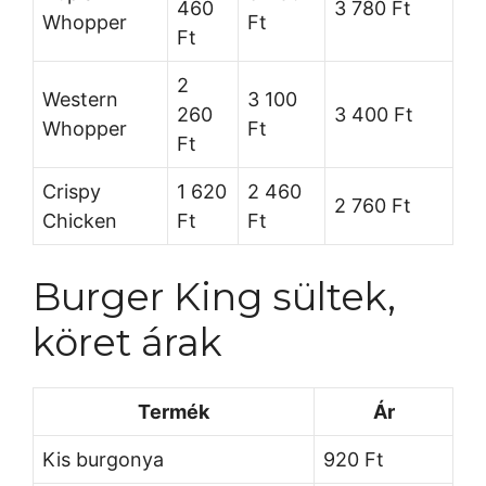
460
3 780 Ft
Whopper
Ft
Ft
2
Western
3 100
260
3 400 Ft
Whopper
Ft
Ft
Crispy
1 620
2 460
2 760 Ft
Chicken
Ft
Ft
Burger King sültek,
köret árak
Termék
Ár
Kis burgonya
920 Ft