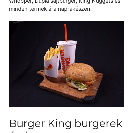
Whopper, Dupla sajtburger, King Nuggets és
minden termék ára naprakészen.
Burger King burgerek