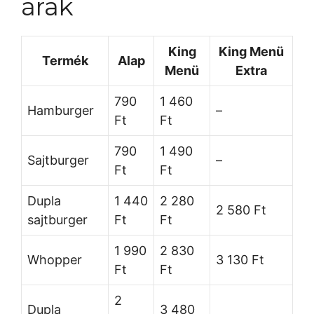
árak
King
King Menü
Termék
Alap
Menü
Extra
790
1 460
Hamburger
–
Ft
Ft
790
1 490
Sajtburger
–
Ft
Ft
Dupla
1 440
2 280
2 580 Ft
sajtburger
Ft
Ft
1 990
2 830
Whopper
3 130 Ft
Ft
Ft
2
Dupla
3 480