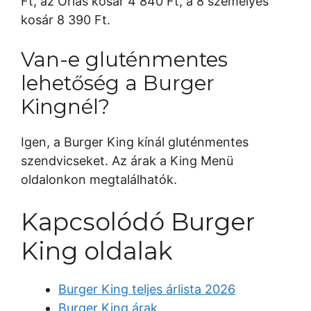
Ft, az Óriás kosár 4 840 Ft, a 8 személyes
kosár 8 390 Ft.
Van-e gluténmentes
lehetőség a Burger
Kingnél?
Igen, a Burger King kínál gluténmentes
szendvicseket. Az árak a King Menü
oldalonkon megtalálhatók.
Kapcsolódó Burger
King oldalak
Burger King teljes árlista 2026
Burger King árak