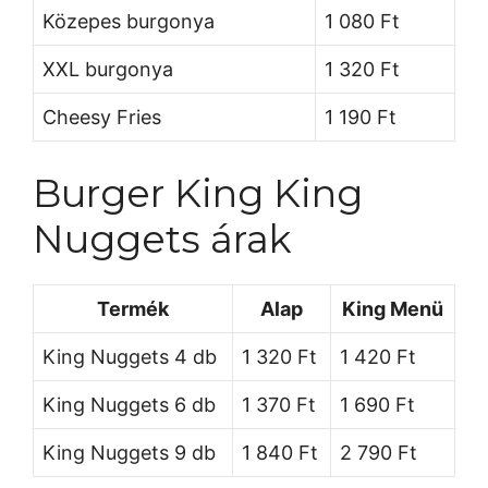
Közepes burgonya
1 080 Ft
XXL burgonya
1 320 Ft
Cheesy Fries
1 190 Ft
Burger King King
Nuggets árak
Termék
Alap
King Menü
King Nuggets 4 db
1 320 Ft
1 420 Ft
King Nuggets 6 db
1 370 Ft
1 690 Ft
King Nuggets 9 db
1 840 Ft
2 790 Ft