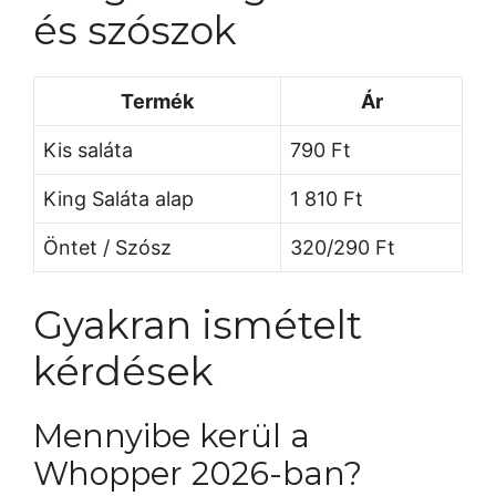
és szószok
Termék
Ár
Kis saláta
790 Ft
King Saláta alap
1 810 Ft
Öntet / Szósz
320/290 Ft
Gyakran ismételt
kérdések
Mennyibe kerül a
Whopper 2026-ban?