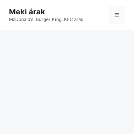
Kilépés
Meki árak
a
Menü
McDonald's, Burger King, KFC árak
tartalomba