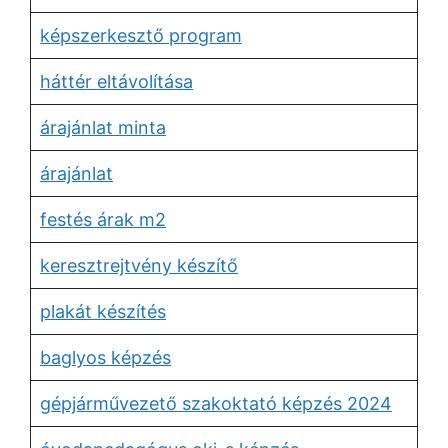
képszerkesztő program
háttér eltávolítása
árajánlat minta
árajánlat
festés árak m2
keresztrejtvény készítő
plakát készítés
baglyos képzés
gépjárművezető szakoktató képzés 2024