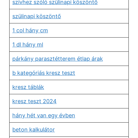
szívhez szóló szülinapi köszöntő
szülinapi köszöntő
1 col hány cm
1 dl hány ml
párkány parasztétterem étlap árak
b kategóriás kresz teszt
kresz táblák
kresz teszt 2024
hány hét van egy évben
beton kalkulátor