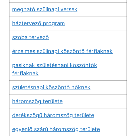
megható szülinapi versek
háztervező program
szoba tervező
érzelmes szülinapi köszöntő férfiaknak
pasiknak születésnapi köszöntők
férfiaknak
születésnapi köszöntő nőknek
háromszög területe
derékszögű háromszög területe
egyenlő szárú háromszög területe