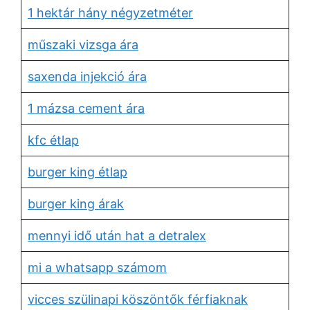
1 hektár hány négyzetméter
műszaki vizsga ára
saxenda injekció ára
1 mázsa cement ára
kfc étlap
burger king étlap
burger king árak
mennyi idő után hat a detralex
mi a whatsapp számom
vicces szülinapi köszöntők férfiaknak