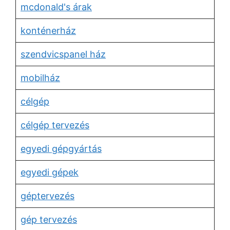
mcdonald's árak
konténerház
szendvicspanel ház
mobilház
célgép
célgép tervezés
egyedi gépgyártás
egyedi gépek
géptervezés
gép tervezés