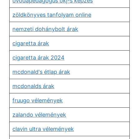
óvodapedagógus okj-s képzés
zöldkönyves tanfolyam online
nemzeti dohánybolt árak
cigaretta árak
cigaretta árak 2024
mcdonald's étlap árak
mcdonalds árak
fruugo vélemények
zalando vélemények
clavin ultra vélemények