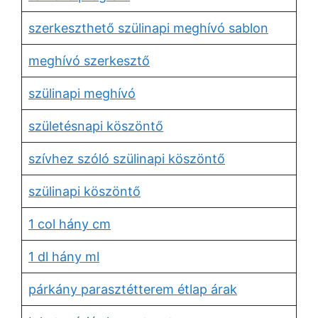
szerkeszthető szülinapi meghívó sablon
meghívó szerkesztő
szülinapi meghívó
születésnapi köszöntő
szívhez szóló szülinapi köszöntő
szülinapi köszöntő
1 col hány cm
1 dl hány ml
párkány parasztétterem étlap árak