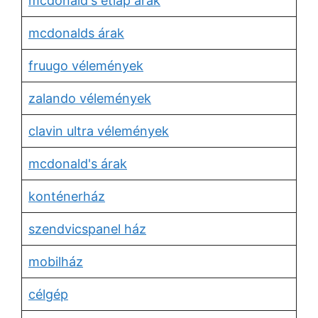
mcdonald's étlap árak
mcdonalds árak
fruugo vélemények
zalando vélemények
clavin ultra vélemények
mcdonald's árak
konténerház
szendvicspanel ház
mobilház
célgép