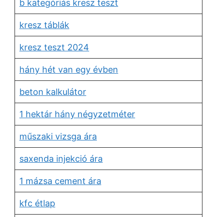
b kategóriás kresz teszt
kresz táblák
kresz teszt 2024
hány hét van egy évben
beton kalkulátor
1 hektár hány négyzetméter
műszaki vizsga ára
saxenda injekció ára
1 mázsa cement ára
kfc étlap