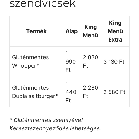
szendvicsek
King
King
Termék
Alap
Menü
Menü
Extra
1
Gluténmentes
2 830
990
3 130 Ft
Whopper*
Ft
Ft
1
Gluténmentes
2 280
440
2 580 Ft
Dupla sajtburger*
Ft
Ft
* Gluténmentes zsemlyével.
Keresztszennyeződés lehetséges.