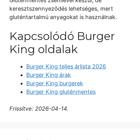
Gluténmentes zsemlével készül, de
keresztszennyeződés lehetséges, mert
gluténtartalmú anyagokat is használnak.
Kapcsolódó Burger
King oldalak
Burger King teljes árlista 2026
Burger King árak
Burger King burgerek
Burger King gluténmentes
Frissítve: 2026-04-14.