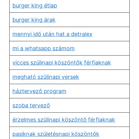
burger king étlap
burger king árak
mennyi idő után hat a detralex
mi a whatsapp számom
vicces szülinapi köszöntők férfiaknak
megható szülinapi versek
háztervező program
szoba tervező
érzelmes szülinapi köszöntő férfiaknak
pasiknak születésnapi köszöntők