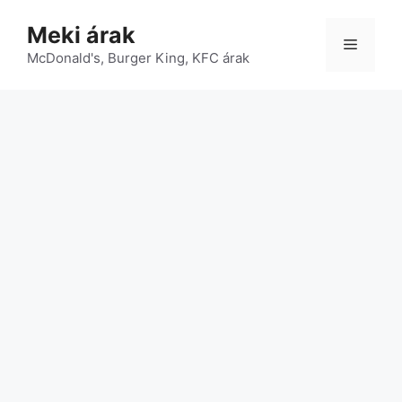
Kilépés
Meki árak
a
Menü
McDonald's, Burger King, KFC árak
tartalomba