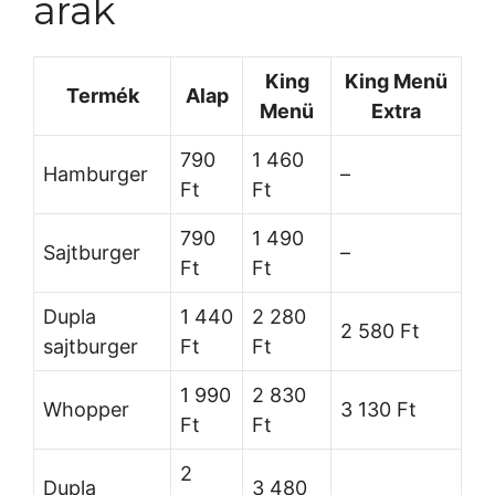
árak
King
King Menü
Termék
Alap
Menü
Extra
790
1 460
Hamburger
–
Ft
Ft
790
1 490
Sajtburger
–
Ft
Ft
Dupla
1 440
2 280
2 580 Ft
sajtburger
Ft
Ft
1 990
2 830
Whopper
3 130 Ft
Ft
Ft
2
Dupla
3 480