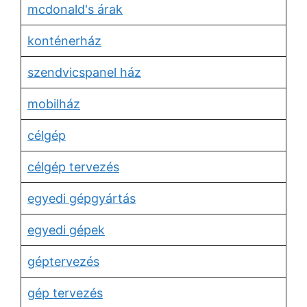
mcdonald's árak
konténerház
szendvicspanel ház
mobilház
célgép
célgép tervezés
egyedi gépgyártás
egyedi gépek
géptervezés
gép tervezés