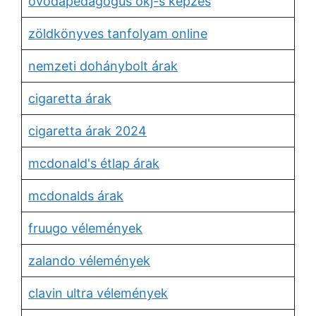
óvodapedagógus okj-s képzés
zöldkönyves tanfolyam online
nemzeti dohánybolt árak
cigaretta árak
cigaretta árak 2024
mcdonald's étlap árak
mcdonalds árak
fruugo vélemények
zalando vélemények
clavin ultra vélemények