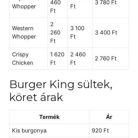
460
3 780 Ft
Whopper
Ft
Ft
2
Western
3 100
260
3 400 Ft
Whopper
Ft
Ft
Crispy
1 620
2 460
2 760 Ft
Chicken
Ft
Ft
Burger King sültek,
köret árak
Termék
Ár
Kis burgonya
920 Ft