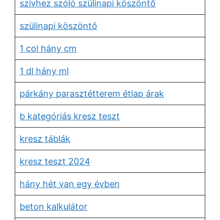
szívhez szóló szülinapi köszöntő
szülinapi köszöntő
1 col hány cm
1 dl hány ml
párkány parasztétterem étlap árak
b kategóriás kresz teszt
kresz táblák
kresz teszt 2024
hány hét van egy évben
beton kalkulátor