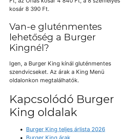
Ft, az Óriás kosár 4 840 Ft, a 8 személyes
kosár 8 390 Ft.
Van-e gluténmentes
lehetőség a Burger
Kingnél?
Igen, a Burger King kínál gluténmentes
szendvicseket. Az árak a King Menü
oldalonkon megtalálhatók.
Kapcsolódó Burger
King oldalak
Burger King teljes árlista 2026
Burger King árak