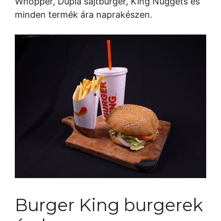
Whopper, Dupla sajtburger, King Nuggets és
minden termék ára naprakészen.
Burger King burgerek