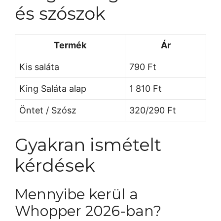
és szószok
Termék
Ár
Kis saláta
790 Ft
King Saláta alap
1 810 Ft
Öntet / Szósz
320/290 Ft
Gyakran ismételt
kérdések
Mennyibe kerül a
Whopper 2026-ban?