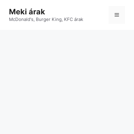
Kilépés
Meki árak
a
Menü
McDonald's, Burger King, KFC árak
tartalomba