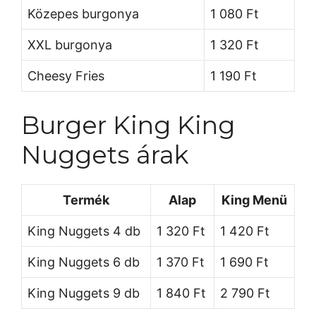
Közepes burgonya
1 080 Ft
XXL burgonya
1 320 Ft
Cheesy Fries
1 190 Ft
Burger King King
Nuggets árak
Termék
Alap
King Menü
King Nuggets 4 db
1 320 Ft
1 420 Ft
King Nuggets 6 db
1 370 Ft
1 690 Ft
King Nuggets 9 db
1 840 Ft
2 790 Ft