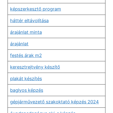
képszerkesztő program
háttér eltávolítása
árajánlat minta
árajánlat
festés árak m2
keresztrejtvény készítő
plakát készítés
baglyos képzés
gépjárművezető szakoktató képzés 2024