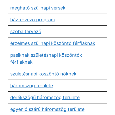
megható szülinapi versek
háztervező program
szoba tervező
érzelmes szülinapi köszöntő férfiaknak
pasiknak születésnapi köszöntők
férfiaknak
születésnapi köszöntő nőknek
háromszög területe
derékszögű háromszög területe
egyenlő szárú háromszög területe