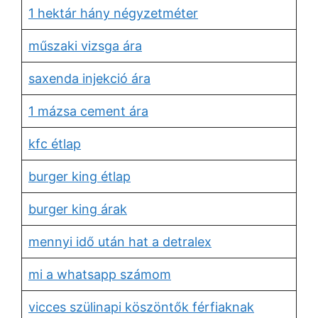
1 hektár hány négyzetméter
műszaki vizsga ára
saxenda injekció ára
1 mázsa cement ára
kfc étlap
burger king étlap
burger king árak
mennyi idő után hat a detralex
mi a whatsapp számom
vicces szülinapi köszöntők férfiaknak