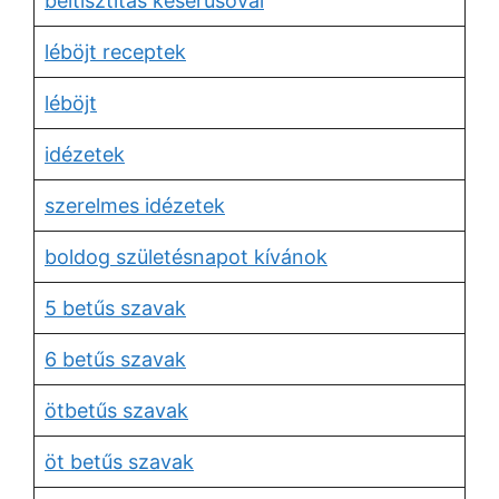
béltisztítás keserűsóval
léböjt receptek
léböjt
idézetek
szerelmes idézetek
boldog születésnapot kívánok
5 betűs szavak
6 betűs szavak
ötbetűs szavak
öt betűs szavak