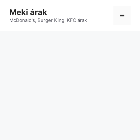
Kilépés
Meki árak
a
Menü
McDonald's, Burger King, KFC árak
tartalomba