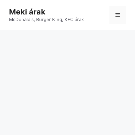
Kilépés
Meki árak
a
Menü
McDonald's, Burger King, KFC árak
tartalomba