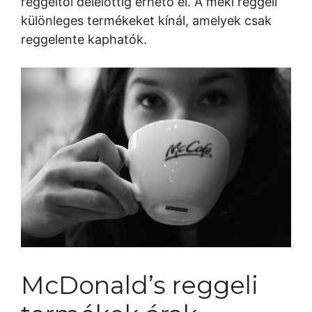
reggeltől délelőttig érhető el. A meki reggeli
különleges termékeket kínál, amelyek csak
reggelente kaphatók.
McDonald’s reggeli