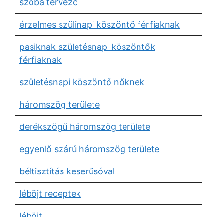
szoba tervező
érzelmes szülinapi köszöntő férfiaknak
pasiknak születésnapi köszöntők
férfiaknak
születésnapi köszöntő nőknek
háromszög területe
derékszögű háromszög területe
egyenlő szárú háromszög területe
béltisztítás keserűsóval
léböjt receptek
léböjt