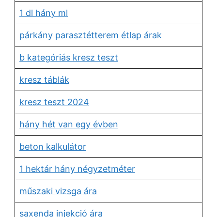
1 dl hány ml
párkány parasztétterem étlap árak
b kategóriás kresz teszt
kresz táblák
kresz teszt 2024
hány hét van egy évben
beton kalkulátor
1 hektár hány négyzetméter
műszaki vizsga ára
saxenda injekció ára