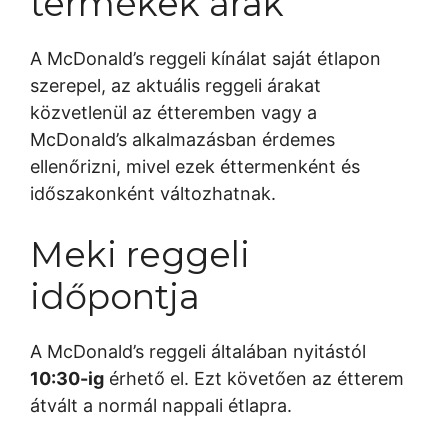
termékek árak
A McDonald’s reggeli kínálat saját étlapon
szerepel, az aktuális reggeli árakat
közvetlenül az étteremben vagy a
McDonald’s alkalmazásban érdemes
ellenőrizni, mivel ezek éttermenként és
időszakonként változhatnak.
Meki reggeli
időpontja
A McDonald’s reggeli általában nyitástól
10:30-ig
érhető el. Ezt követően az étterem
átvált a normál nappali étlapra.