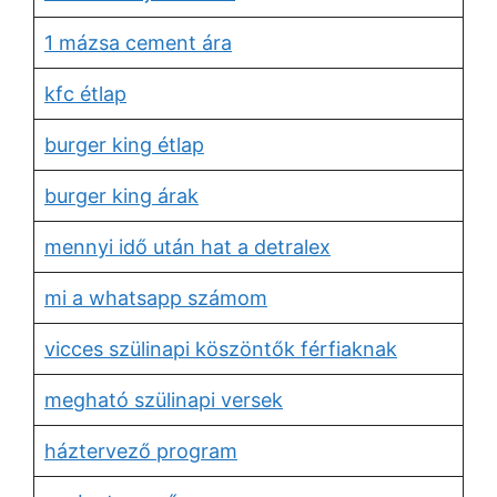
1 mázsa cement ára
kfc étlap
burger king étlap
burger king árak
mennyi idő után hat a detralex
mi a whatsapp számom
vicces szülinapi köszöntők férfiaknak
megható szülinapi versek
háztervező program