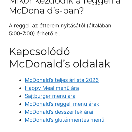
Mikor kezdődik a reggeli a
McDonald’s-ban?
A reggeli az étterem nyitásától (általában
5:00-7:00) érhető el.
Kapcsolódó
McDonald’s oldalak
McDonald’s teljes árlista 2026
Happy Meal menü ára
Sajtburger menü ára
McDonald’s reggeli menü árak
McDonald’s desszertek árai
McDonald’s gluténmentes menü