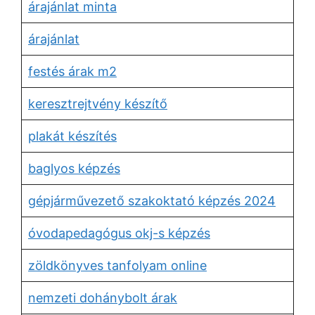
árajánlat minta
árajánlat
festés árak m2
keresztrejtvény készítő
plakát készítés
baglyos képzés
gépjárművezető szakoktató képzés 2024
óvodapedagógus okj-s képzés
zöldkönyves tanfolyam online
nemzeti dohánybolt árak