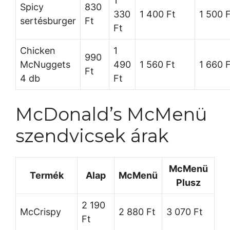
1
Spicy
830
330
1 400 Ft
1 500 
sertésburger
Ft
Ft
Chicken
1
990
McNuggets
490
1 560 Ft
1 660 
Ft
4 db
Ft
McDonald’s McMenü
szendvicsek árak
McMenü
Termék
Alap
McMenü
Plusz
2 190
McCrispy
2 880 Ft
3 070 Ft
Ft