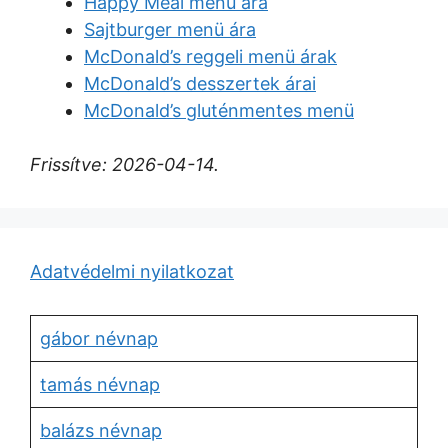
Happy Meal menü ára
Sajtburger menü ára
McDonald’s reggeli menü árak
McDonald’s desszertek árai
McDonald’s gluténmentes menü
Frissítve: 2026-04-14.
Adatvédelmi nyilatkozat
gábor névnap
tamás névnap
balázs névnap