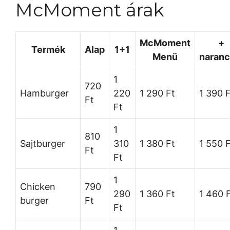
McMoment árak
McMoment
+
Termék
Alap
1+1
Menü
naranc
1
720
Hamburger
220
1 290 Ft
1 390 
Ft
Ft
1
810
Sajtburger
310
1 380 Ft
1 550 
Ft
Ft
1
Chicken
790
290
1 360 Ft
1 460 
burger
Ft
Ft