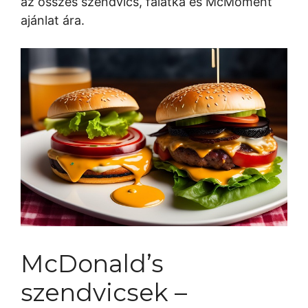
az összes szendvics, falátka és McMoment
ajánlat ára.
McDonald’s
szendvicsek –