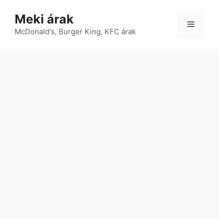
Kilépés
Meki árak
a
Menü
McDonald's, Burger King, KFC árak
tartalomba