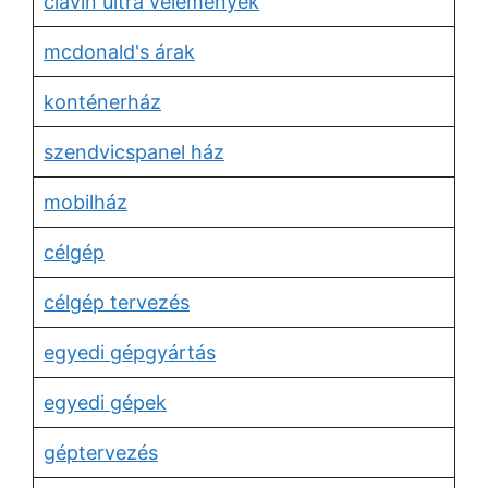
clavin ultra vélemények
mcdonald's árak
konténerház
szendvicspanel ház
mobilház
célgép
célgép tervezés
egyedi gépgyártás
egyedi gépek
géptervezés