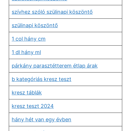
szívhez szóló szülinapi köszöntő
szülinapi köszöntő
1 col hány cm
1 dl hány ml
párkány parasztétterem étlap árak
b kategóriás kresz teszt
kresz táblák
kresz teszt 2024
hány hét van egy évben