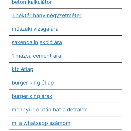
beton kalkulátor
1 hektár hány négyzetméter
műszaki vizsga ára
saxenda injekció ára
1 mázsa cement ára
kfc étlap
burger king étlap
burger king árak
mennyi idő után hat a detralex
mi a whatsapp számom