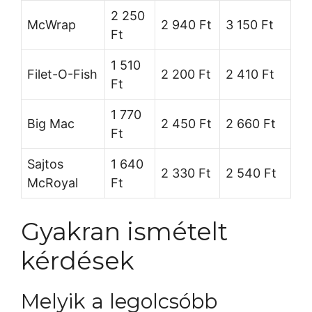
2 250
McWrap
2 940 Ft
3 150 Ft
Ft
1 510
Filet-O-Fish
2 200 Ft
2 410 Ft
Ft
1 770
Big Mac
2 450 Ft
2 660 Ft
Ft
Sajtos
1 640
2 330 Ft
2 540 Ft
McRoyal
Ft
Gyakran ismételt
kérdések
Melyik a legolcsóbb