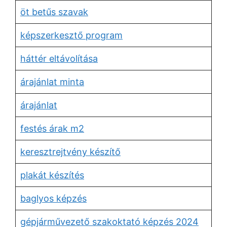
öt betűs szavak
képszerkesztő program
háttér eltávolítása
árajánlat minta
árajánlat
festés árak m2
keresztrejtvény készítő
plakát készítés
baglyos képzés
gépjárművezető szakoktató képzés 2024