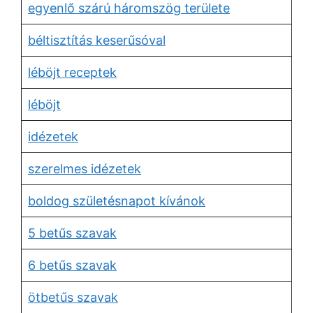
egyenlő szárú háromszög területe
béltisztítás keserűsóval
léböjt receptek
léböjt
idézetek
szerelmes idézetek
boldog születésnapot kívánok
5 betűs szavak
6 betűs szavak
ötbetűs szavak