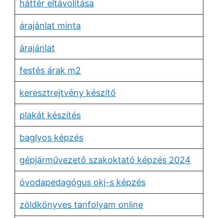
háttér eltávolítása
árajánlat minta
árajánlat
festés árak m2
keresztrejtvény készítő
plakát készítés
baglyos képzés
gépjárművezető szakoktató képzés 2024
óvodapedagógus okj-s képzés
zöldkönyves tanfolyam online