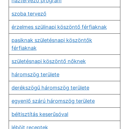
háztervező program
szoba tervező
érzelmes szülinapi köszöntő férfiaknak
pasiknak születésnapi köszöntők
férfiaknak
születésnapi köszöntő nőknek
háromszög területe
derékszögű háromszög területe
egyenlő szárú háromszög területe
béltisztítás keserűsóval
léböjt receptek