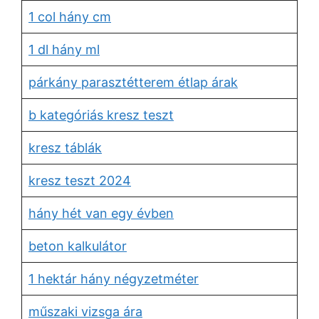
1 col hány cm
1 dl hány ml
párkány parasztétterem étlap árak
b kategóriás kresz teszt
kresz táblák
kresz teszt 2024
hány hét van egy évben
beton kalkulátor
1 hektár hány négyzetméter
műszaki vizsga ára