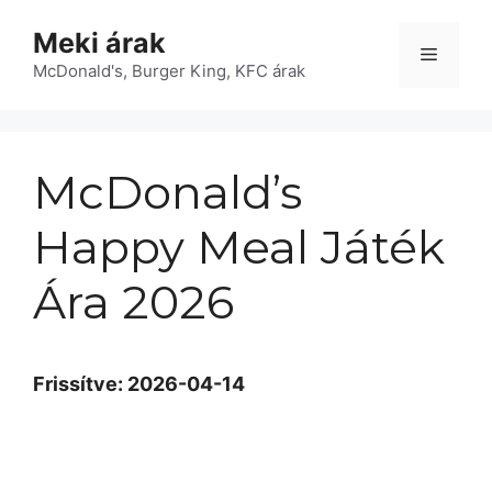
Kilépés
Meki árak
a
Menü
McDonald's, Burger King, KFC árak
tartalomba
McDonald’s
Happy Meal Játék
Ára 2026
Frissítve: 2026-04-14