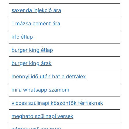
saxenda injekció ára
1 mázsa cement ára
kfc étlap
burger king étlap
burger king árak
mennyi idő után hat a detralex
mi a whatsapp számom
vicces szülinapi köszöntők férfiaknak
megható szülinapi versek