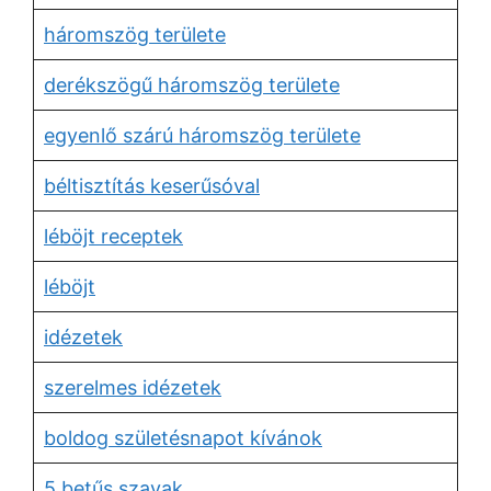
háromszög területe
derékszögű háromszög területe
egyenlő szárú háromszög területe
béltisztítás keserűsóval
léböjt receptek
léböjt
idézetek
szerelmes idézetek
boldog születésnapot kívánok
5 betűs szavak