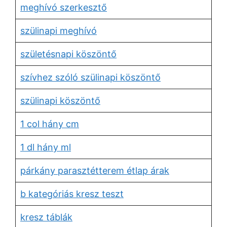
meghívó szerkesztő
szülinapi meghívó
születésnapi köszöntő
szívhez szóló szülinapi köszöntő
szülinapi köszöntő
1 col hány cm
1 dl hány ml
párkány parasztétterem étlap árak
b kategóriás kresz teszt
kresz táblák