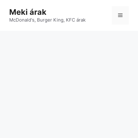
Kilépés
Meki árak
a
Menü
McDonald's, Burger King, KFC árak
tartalomba