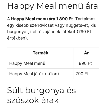
Happy Meal menü ára
A
Happy Meal menü ára 1 890 Ft
. Tartalmaz
egy kisebb szendvicset vagy nuggets-et, kis
burgonyát, italt és ajándék játékot (790 Ft
értékben).
Termék
Ár
Happy Meal menü
1 890 Ft
Happy Meal játék (külön)
790 Ft
Sült burgonya és
szószok árak