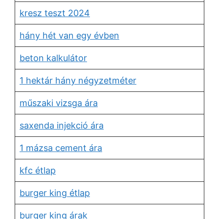
kresz teszt 2024
hány hét van egy évben
beton kalkulátor
1 hektár hány négyzetméter
műszaki vizsga ára
saxenda injekció ára
1 mázsa cement ára
kfc étlap
burger king étlap
burger king árak