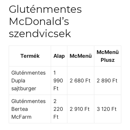
Gluténmentes
McDonald’s
szendvicsek
McMenü
Termék
Alap
McMenü
Plusz
Gluténmentes
1
Dupla
990
2 680 Ft
2 890 Ft
sajtburger
Ft
Gluténmentes
2
Bertea
220
2 910 Ft
3 120 Ft
McFarm
Ft