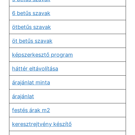
6 betűs szavak
ötbetűs szavak
öt betűs szavak
képszerkesztő program
háttér eltávolítása
árajánlat minta
árajánlat
festés árak m2
keresztrejtvény készítő