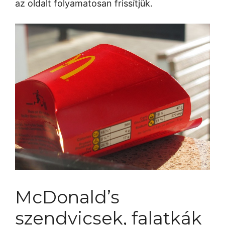
az oldalt folyamatosan frissítjük.
McDonald’s
szendvicsek, falatkák