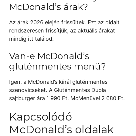
McDonald’s árak?
Az árak 2026 elején frissültek. Ezt az oldalt
rendszeresen frissítjük, az aktuális árakat
mindig itt találod.
Van-e McDonald’s
gluténmentes menü?
Igen, a McDonald’s kínál gluténmentes
szendvicseket. A Gluténmentes Dupla
sajtburger ára 1 990 Ft, McMenüvel 2 680 Ft.
Kapcsolódó
McDonald’s oldalak