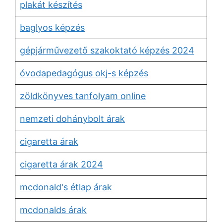
plakát készítés
baglyos képzés
gépjárművezető szakoktató képzés 2024
óvodapedagógus okj-s képzés
zöldkönyves tanfolyam online
nemzeti dohánybolt árak
cigaretta árak
cigaretta árak 2024
mcdonald's étlap árak
mcdonalds árak