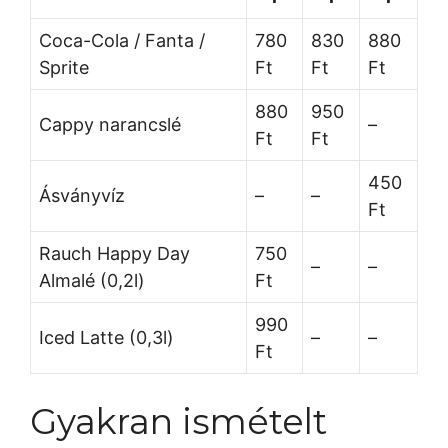
Coca-Cola / Fanta /
780
830
880
Sprite
Ft
Ft
Ft
880
950
Cappy narancslé
–
Ft
Ft
450
Ásványvíz
–
–
Ft
Rauch Happy Day
750
–
–
Almalé (0,2l)
Ft
990
Iced Latte (0,3l)
–
–
Ft
Gyakran ismételt