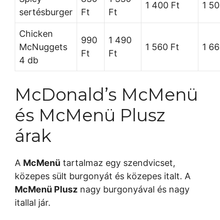
1 400 Ft
1 50
sertésburger
Ft
Ft
Chicken
990
1 490
McNuggets
1 560 Ft
1 66
Ft
Ft
4 db
McDonald’s McMenü
és McMenü Plusz
árak
A
McMenü
tartalmaz egy szendvicset,
közepes sült burgonyát és közepes italt. A
McMenü Plusz
nagy burgonyával és nagy
itallal jár.