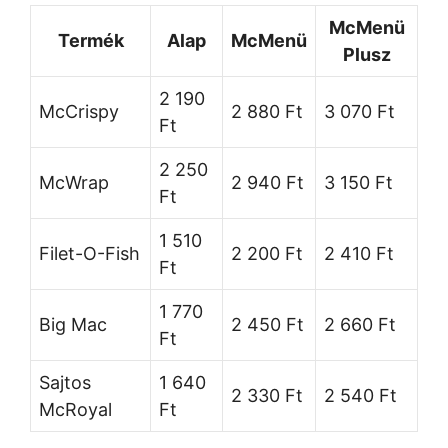
McMenü
Termék
Alap
McMenü
Plusz
2 190
McCrispy
2 880 Ft
3 070 Ft
Ft
2 250
McWrap
2 940 Ft
3 150 Ft
Ft
1 510
Filet-O-Fish
2 200 Ft
2 410 Ft
Ft
1 770
Big Mac
2 450 Ft
2 660 Ft
Ft
Sajtos
1 640
2 330 Ft
2 540 Ft
McRoyal
Ft