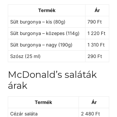
Termék
Ár
Sült burgonya – kis (80g)
790 Ft
Sült burgonya – közepes (114g)
1 220 Ft
Sült burgonya – nagy (190g)
1 310 Ft
Szósz (25 ml)
290 Ft
McDonald’s saláták
árak
Termék
Ár
Cézár saláta
2 480 Ft