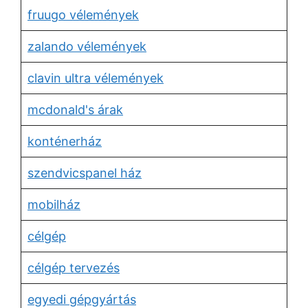
fruugo vélemények
zalando vélemények
clavin ultra vélemények
mcdonald's árak
konténerház
szendvicspanel ház
mobilház
célgép
célgép tervezés
egyedi gépgyártás