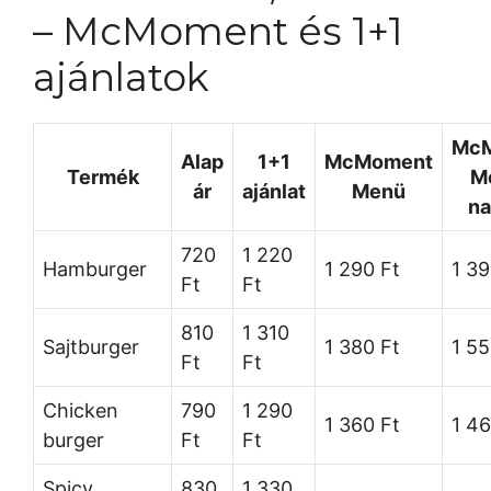
– McMoment és 1+1
ajánlatok
Mc
Alap
1+1
McMoment
Termék
M
ár
ajánlat
Menü
na
720
1 220
Hamburger
1 290 Ft
1 39
Ft
Ft
810
1 310
Sajtburger
1 380 Ft
1 55
Ft
Ft
Chicken
790
1 290
1 360 Ft
1 46
burger
Ft
Ft
Spicy
830
1 330