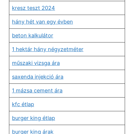
kresz teszt 2024
hány hét van egy évben
beton kalkulátor
1 hektár hány négyzetméter
műszaki vizsga ára
saxenda injekció ára
1 mázsa cement ára
kfc étlap
burger king étlap
burger king árak