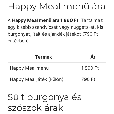
Happy Meal menü ára
A
Happy Meal menü ára 1 890 Ft
. Tartalmaz
egy kisebb szendvicset vagy nuggets-et, kis
burgonyát, italt és ajándék játékot (790 Ft
értékben).
Termék
Ár
Happy Meal menü
1 890 Ft
Happy Meal játék (külön)
790 Ft
Sült burgonya és
szószok árak