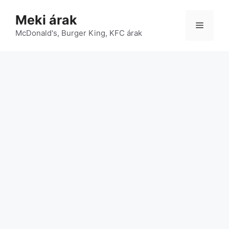
Kilépés
Meki árak
a
Menü
McDonald's, Burger King, KFC árak
tartalomba