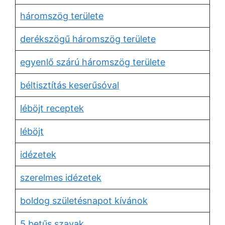
háromszög területe
derékszögű háromszög területe
egyenlő szárú háromszög területe
béltisztítás keserűsóval
léböjt receptek
léböjt
idézetek
szerelmes idézetek
boldog születésnapot kívánok
5 betűs szavak