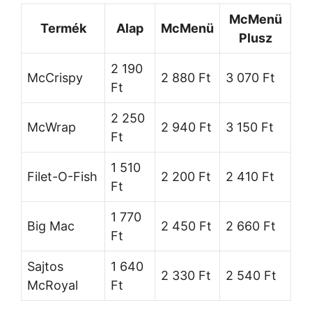
McMenü
Termék
Alap
McMenü
Plusz
2 190
McCrispy
2 880 Ft
3 070 Ft
Ft
2 250
McWrap
2 940 Ft
3 150 Ft
Ft
1 510
Filet-O-Fish
2 200 Ft
2 410 Ft
Ft
1 770
Big Mac
2 450 Ft
2 660 Ft
Ft
Sajtos
1 640
2 330 Ft
2 540 Ft
McRoyal
Ft