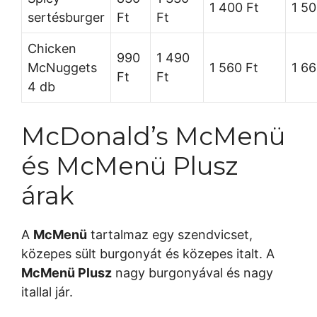
1 400 Ft
1 50
sertésburger
Ft
Ft
Chicken
990
1 490
McNuggets
1 560 Ft
1 66
Ft
Ft
4 db
McDonald’s McMenü
és McMenü Plusz
árak
A
McMenü
tartalmaz egy szendvicset,
közepes sült burgonyát és közepes italt. A
McMenü Plusz
nagy burgonyával és nagy
itallal jár.