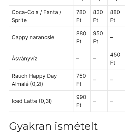
Coca-Cola / Fanta /
780
830
880
Sprite
Ft
Ft
Ft
880
950
Cappy narancslé
–
Ft
Ft
450
Ásványvíz
–
–
Ft
Rauch Happy Day
750
–
–
Almalé (0,2l)
Ft
990
Iced Latte (0,3l)
–
–
Ft
Gyakran ismételt