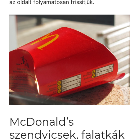
az oldalt folyamatosan frissítjük.
McDonald’s
szendvicsek, falatkák