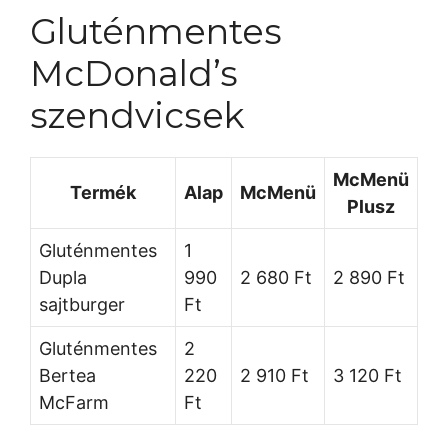
Gluténmentes
McDonald’s
szendvicsek
McMenü
Termék
Alap
McMenü
Plusz
Gluténmentes
1
Dupla
990
2 680 Ft
2 890 Ft
sajtburger
Ft
Gluténmentes
2
Bertea
220
2 910 Ft
3 120 Ft
McFarm
Ft