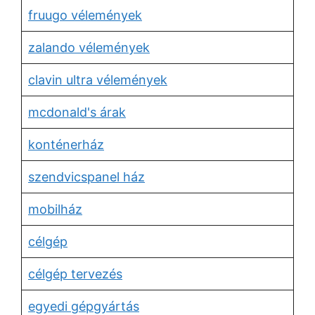
fruugo vélemények
zalando vélemények
clavin ultra vélemények
mcdonald's árak
konténerház
szendvicspanel ház
mobilház
célgép
célgép tervezés
egyedi gépgyártás