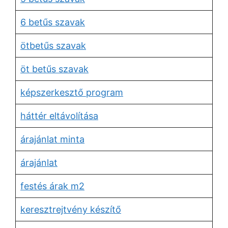
6 betűs szavak
ötbetűs szavak
öt betűs szavak
képszerkesztő program
háttér eltávolítása
árajánlat minta
árajánlat
festés árak m2
keresztrejtvény készítő