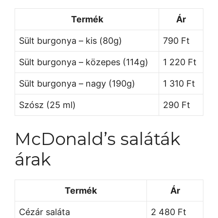
Termék
Ár
Sült burgonya – kis (80g)
790 Ft
Sült burgonya – közepes (114g)
1 220 Ft
Sült burgonya – nagy (190g)
1 310 Ft
Szósz (25 ml)
290 Ft
McDonald’s saláták
árak
Termék
Ár
Cézár saláta
2 480 Ft