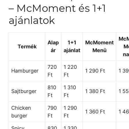
– McMoment és 1+1
ajánlatok
Mc
Alap
1+1
McMoment
Termék
M
ár
ajánlat
Menü
na
720
1 220
Hamburger
1 290 Ft
1 39
Ft
Ft
810
1 310
Sajtburger
1 380 Ft
1 55
Ft
Ft
Chicken
790
1 290
1 360 Ft
1 46
burger
Ft
Ft
Spicy
830
1 330