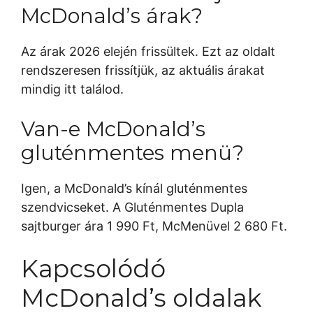
McDonald’s árak?
Az árak 2026 elején frissültek. Ezt az oldalt
rendszeresen frissítjük, az aktuális árakat
mindig itt találod.
Van-e McDonald’s
gluténmentes menü?
Igen, a McDonald’s kínál gluténmentes
szendvicseket. A Gluténmentes Dupla
sajtburger ára 1 990 Ft, McMenüvel 2 680 Ft.
Kapcsolódó
McDonald’s oldalak