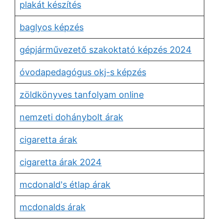
plakát készítés
baglyos képzés
gépjárművezető szakoktató képzés 2024
óvodapedagógus okj-s képzés
zöldkönyves tanfolyam online
nemzeti dohánybolt árak
cigaretta árak
cigaretta árak 2024
mcdonald's étlap árak
mcdonalds árak