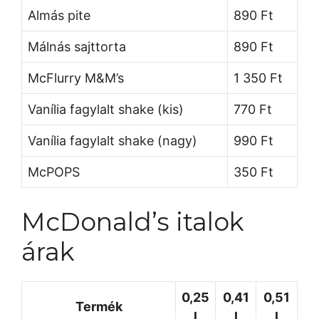
Almás pite
890 Ft
Málnás sajttorta
890 Ft
McFlurry M&M’s
1 350 Ft
Vanília fagylalt shake (kis)
770 Ft
Vanília fagylalt shake (nagy)
990 Ft
McPOPS
350 Ft
McDonald’s italok
árak
0,25
0,41
0,51
Termék
l
l
l