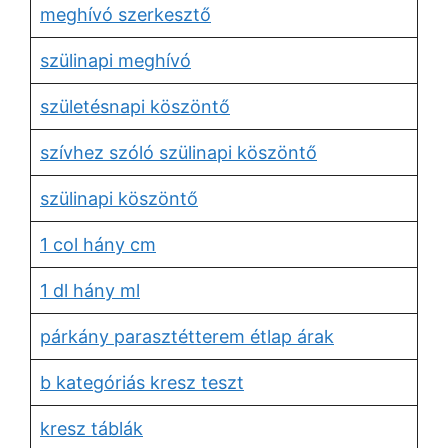
meghívó szerkesztő
szülinapi meghívó
születésnapi köszöntő
szívhez szóló szülinapi köszöntő
szülinapi köszöntő
1 col hány cm
1 dl hány ml
párkány parasztétterem étlap árak
b kategóriás kresz teszt
kresz táblák