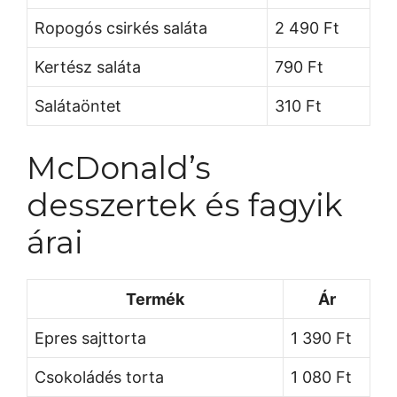
Ropogós csirkés saláta
2 490 Ft
Kertész saláta
790 Ft
Salátaöntet
310 Ft
McDonald’s
desszertek és fagyik
árai
Termék
Ár
Epres sajttorta
1 390 Ft
Csokoládés torta
1 080 Ft