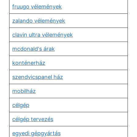
fruugo vélemények
zalando vélemények
clavin ultra vélemények
mcdonald's árak
konténerház
szendvicspanel ház
mobilház
célgép
célgép tervezés
egyedi gépgyártás