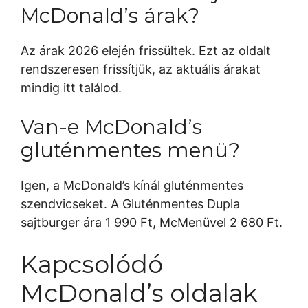
McDonald’s árak?
Az árak 2026 elején frissültek. Ezt az oldalt
rendszeresen frissítjük, az aktuális árakat
mindig itt találod.
Van-e McDonald’s
gluténmentes menü?
Igen, a McDonald’s kínál gluténmentes
szendvicseket. A Gluténmentes Dupla
sajtburger ára 1 990 Ft, McMenüvel 2 680 Ft.
Kapcsolódó
McDonald’s oldalak