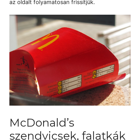
az oldalt folyamatosan frissítjük.
McDonald’s
szendvicsek, falatkák