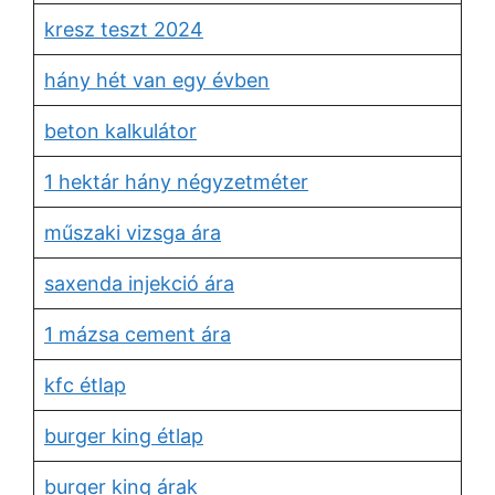
kresz teszt 2024
hány hét van egy évben
beton kalkulátor
1 hektár hány négyzetméter
műszaki vizsga ára
saxenda injekció ára
1 mázsa cement ára
kfc étlap
burger king étlap
burger king árak