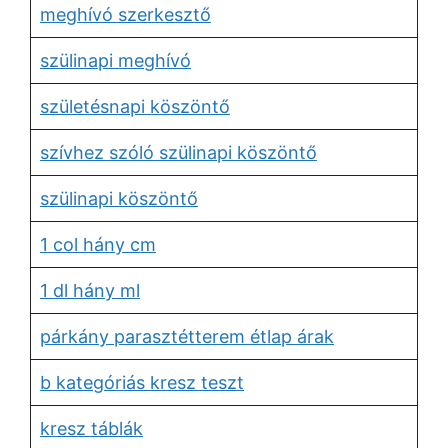
meghívó szerkesztő
szülinapi meghívó
születésnapi köszöntő
szívhez szóló szülinapi köszöntő
szülinapi köszöntő
1 col hány cm
1 dl hány ml
párkány parasztétterem étlap árak
b kategóriás kresz teszt
kresz táblák