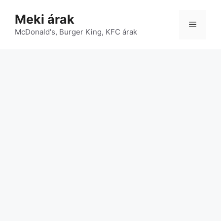
Kilépés
Meki árak
a
Menü
McDonald's, Burger King, KFC árak
tartalomba