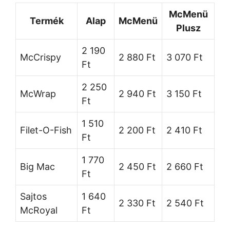
McMenü
Termék
Alap
McMenü
Plusz
2 190
McCrispy
2 880 Ft
3 070 Ft
Ft
2 250
McWrap
2 940 Ft
3 150 Ft
Ft
1 510
Filet-O-Fish
2 200 Ft
2 410 Ft
Ft
1 770
Big Mac
2 450 Ft
2 660 Ft
Ft
Sajtos
1 640
2 330 Ft
2 540 Ft
McRoyal
Ft