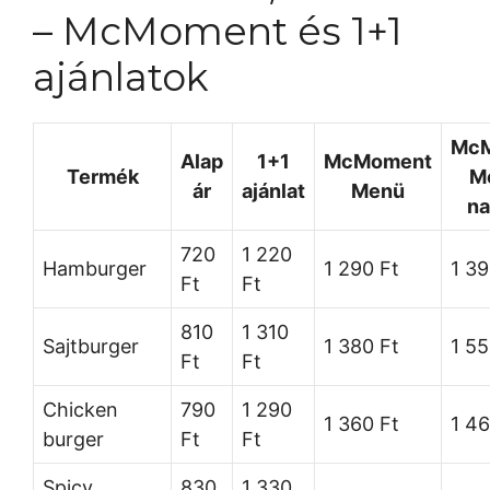
– McMoment és 1+1
ajánlatok
Mc
Alap
1+1
McMoment
Termék
M
ár
ajánlat
Menü
na
720
1 220
Hamburger
1 290 Ft
1 39
Ft
Ft
810
1 310
Sajtburger
1 380 Ft
1 55
Ft
Ft
Chicken
790
1 290
1 360 Ft
1 46
burger
Ft
Ft
Spicy
830
1 330