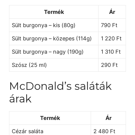
Termék
Ár
Sült burgonya – kis (80g)
790 Ft
Sült burgonya – közepes (114g)
1 220 Ft
Sült burgonya – nagy (190g)
1 310 Ft
Szósz (25 ml)
290 Ft
McDonald’s saláták
árak
Termék
Ár
Cézár saláta
2 480 Ft