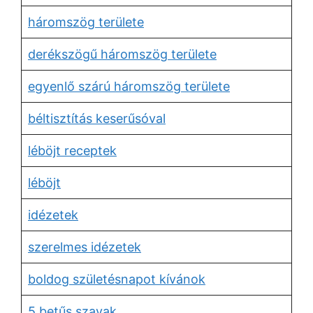
háromszög területe
derékszögű háromszög területe
egyenlő szárú háromszög területe
béltisztítás keserűsóval
léböjt receptek
léböjt
idézetek
szerelmes idézetek
boldog születésnapot kívánok
5 betűs szavak