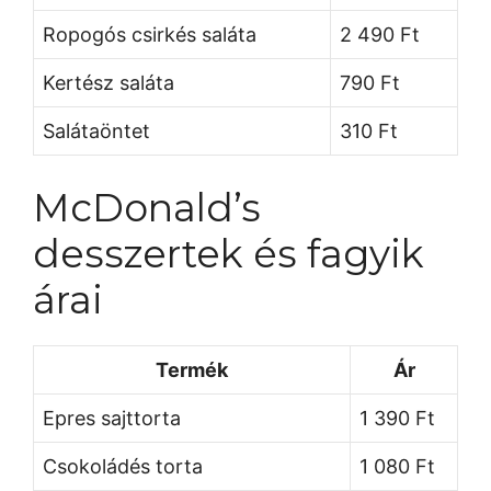
Ropogós csirkés saláta
2 490 Ft
Kertész saláta
790 Ft
Salátaöntet
310 Ft
McDonald’s
desszertek és fagyik
árai
Termék
Ár
Epres sajttorta
1 390 Ft
Csokoládés torta
1 080 Ft