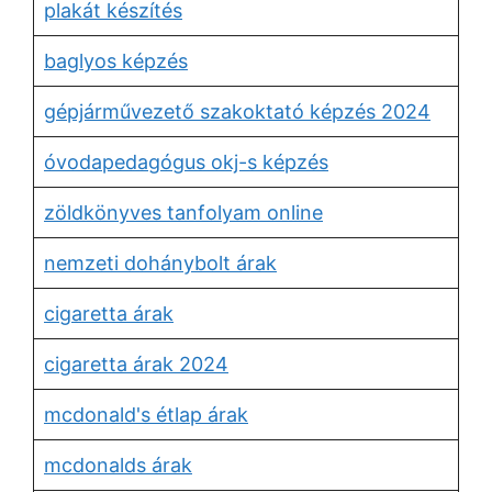
plakát készítés
baglyos képzés
gépjárművezető szakoktató képzés 2024
óvodapedagógus okj-s képzés
zöldkönyves tanfolyam online
nemzeti dohánybolt árak
cigaretta árak
cigaretta árak 2024
mcdonald's étlap árak
mcdonalds árak