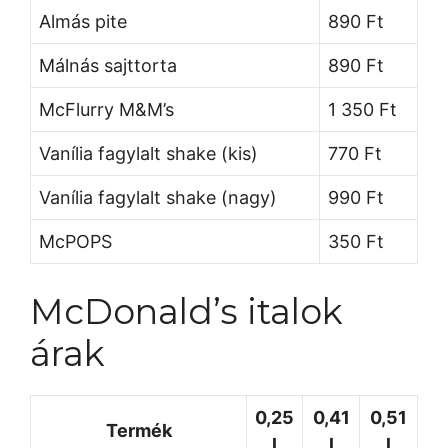
Almás pite
890 Ft
Málnás sajttorta
890 Ft
McFlurry M&M’s
1 350 Ft
Vanília fagylalt shake (kis)
770 Ft
Vanília fagylalt shake (nagy)
990 Ft
McPOPS
350 Ft
McDonald’s italok
árak
0,25
0,41
0,51
Termék
l
l
l