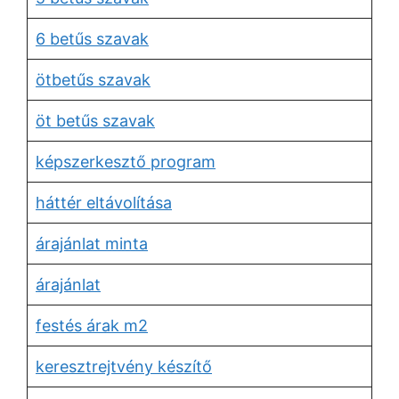
6 betűs szavak
ötbetűs szavak
öt betűs szavak
képszerkesztő program
háttér eltávolítása
árajánlat minta
árajánlat
festés árak m2
keresztrejtvény készítő