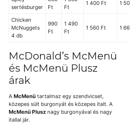
1 400 Ft
1 50
sertésburger
Ft
Ft
Chicken
990
1 490
McNuggets
1 560 Ft
1 66
Ft
Ft
4 db
McDonald’s McMenü
és McMenü Plusz
árak
A
McMenü
tartalmaz egy szendvicset,
közepes sült burgonyát és közepes italt. A
McMenü Plusz
nagy burgonyával és nagy
itallal jár.