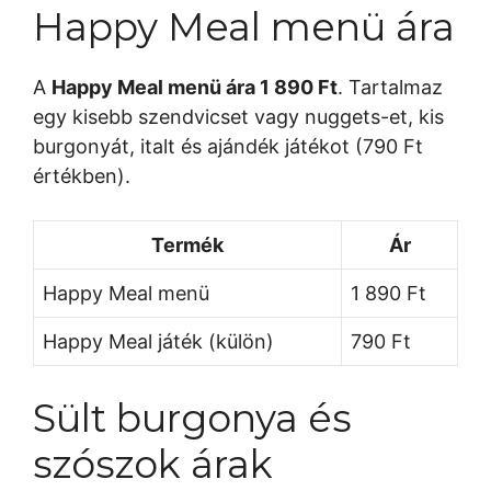
Happy Meal menü ára
A
Happy Meal menü ára 1 890 Ft
. Tartalmaz
egy kisebb szendvicset vagy nuggets-et, kis
burgonyát, italt és ajándék játékot (790 Ft
értékben).
Termék
Ár
Happy Meal menü
1 890 Ft
Happy Meal játék (külön)
790 Ft
Sült burgonya és
szószok árak