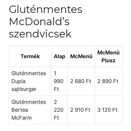
Gluténmentes
McDonald’s
szendvicsek
McMenü
Termék
Alap
McMenü
Plusz
Gluténmentes
1
Dupla
990
2 680 Ft
2 890 Ft
sajtburger
Ft
Gluténmentes
2
Bertea
220
2 910 Ft
3 120 Ft
McFarm
Ft