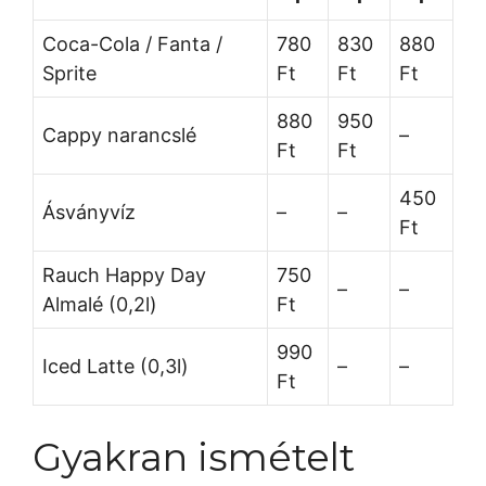
Coca-Cola / Fanta /
780
830
880
Sprite
Ft
Ft
Ft
880
950
Cappy narancslé
–
Ft
Ft
450
Ásványvíz
–
–
Ft
Rauch Happy Day
750
–
–
Almalé (0,2l)
Ft
990
Iced Latte (0,3l)
–
–
Ft
Gyakran ismételt