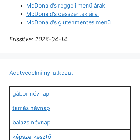
McDonald’s reggeli menü árak
McDonald’s desszertek árai
McDonald’s gluténmentes menü
Frissítve: 2026-04-14.
Adatvédelmi nyilatkozat
gábor névnap
tamás névnap
balázs névnap
képszerkesztő