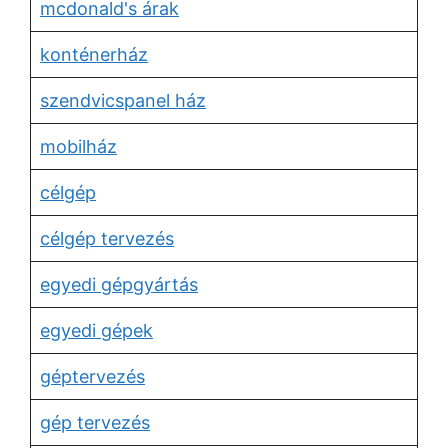
mcdonald's árak
konténerház
szendvicspanel ház
mobilház
célgép
célgép tervezés
egyedi gépgyártás
egyedi gépek
géptervezés
gép tervezés