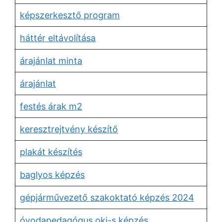
képszerkesztő program
háttér eltávolítása
árajánlat minta
árajánlat
festés árak m2
keresztrejtvény készítő
plakát készítés
baglyos képzés
gépjárművezető szakoktató képzés 2024
óvodapedagógus okj-s képzés