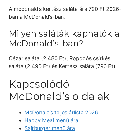
A mcdonald’s kertész saláta ára 790 Ft 2026-
ban a McDonald’s-ban.
Milyen saláták kaphatók a
McDonald’s-ban?
Cézár saláta (2 480 Ft), Ropogós csirkés
saláta (2 490 Ft) és Kertész saláta (790 Ft).
Kapcsolódó
McDonald’s oldalak
McDonald’s teljes árlista 2026
Happy Meal menü ára
Sajtburger menü ára