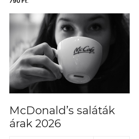
790 Ft
.
McDonald’s saláták
árak 2026