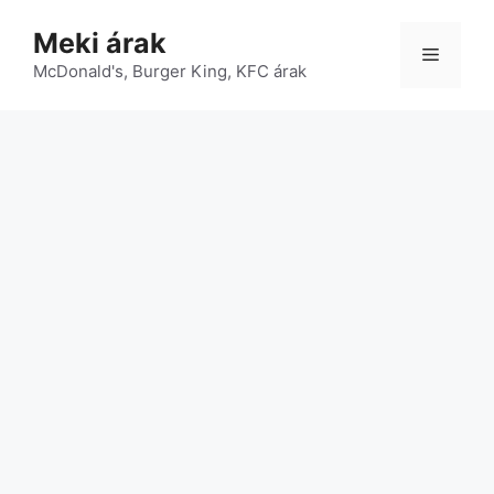
Kilépés
Meki árak
a
Menü
McDonald's, Burger King, KFC árak
tartalomba