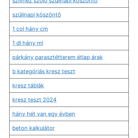
szívhez szóló szülinapi köszöntő
szülinapi köszöntő
1 col hány cm
1 dl hány ml
párkány parasztétterem étlap árak
b kategóriás kresz teszt
kresz táblák
kresz teszt 2024
hány hét van egy évben
beton kalkulátor