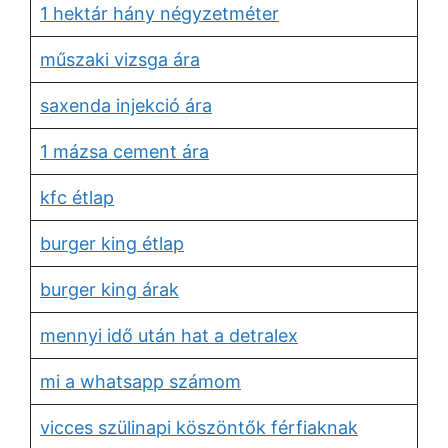
1 hektár hány négyzetméter
műszaki vizsga ára
saxenda injekció ára
1 mázsa cement ára
kfc étlap
burger king étlap
burger king árak
mennyi idő után hat a detralex
mi a whatsapp számom
vicces szülinapi köszöntők férfiaknak