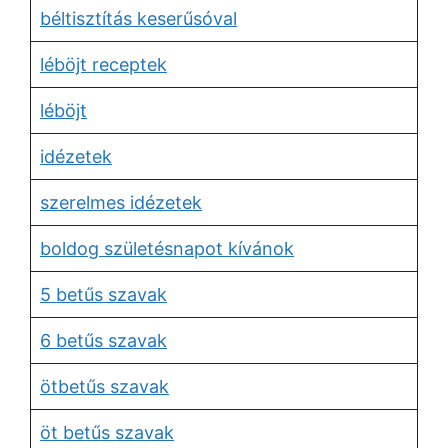
béltisztítás keserűsóval
léböjt receptek
léböjt
idézetek
szerelmes idézetek
boldog születésnapot kívánok
5 betűs szavak
6 betűs szavak
ötbetűs szavak
öt betűs szavak