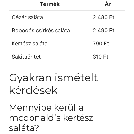
Termék
Ár
Cézár saláta
2 480 Ft
Ropogós csirkés saláta
2 490 Ft
Kertész saláta
790 Ft
Salátaöntet
310 Ft
Gyakran ismételt
kérdések
Mennyibe kerül a
mcdonald’s kertész
saláta?