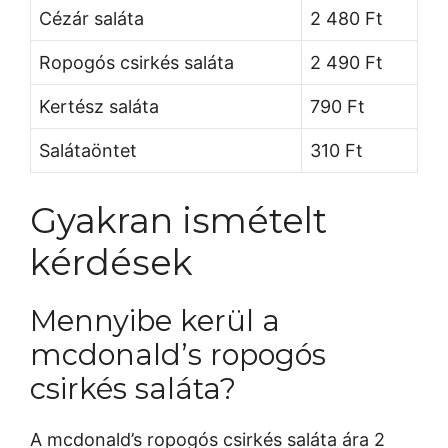
Cézár saláta
2 480 Ft
Ropogós csirkés saláta
2 490 Ft
Kertész saláta
790 Ft
Salátaöntet
310 Ft
Gyakran ismételt
kérdések
Mennyibe kerül a
mcdonald’s ropogós
csirkés saláta?
A mcdonald’s ropogós csirkés saláta ára 2