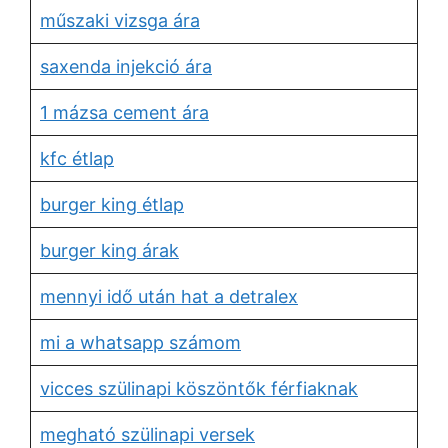
műszaki vizsga ára
saxenda injekció ára
1 mázsa cement ára
kfc étlap
burger king étlap
burger king árak
mennyi idő után hat a detralex
mi a whatsapp számom
vicces szülinapi köszöntők férfiaknak
megható szülinapi versek