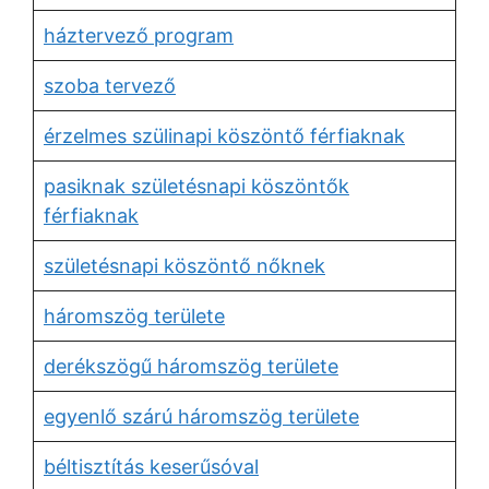
háztervező program
szoba tervező
érzelmes szülinapi köszöntő férfiaknak
pasiknak születésnapi köszöntők
férfiaknak
születésnapi köszöntő nőknek
háromszög területe
derékszögű háromszög területe
egyenlő szárú háromszög területe
béltisztítás keserűsóval