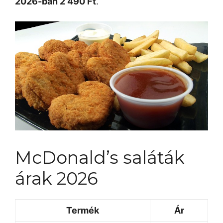
2026-ban 2 490 Ft
.
McDonald’s saláták
árak 2026
Termék
Ár