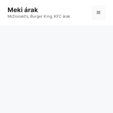
Kilépés
Meki árak
a
Menü
McDonald's, Burger King, KFC árak
tartalomba