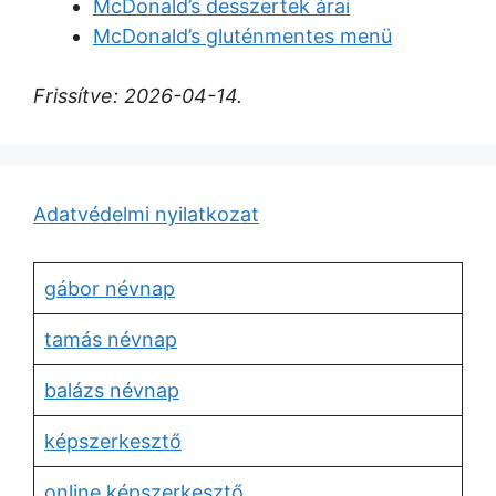
McDonald’s desszertek árai
McDonald’s gluténmentes menü
Frissítve: 2026-04-14.
Adatvédelmi nyilatkozat
gábor névnap
tamás névnap
balázs névnap
képszerkesztő
online képszerkesztő